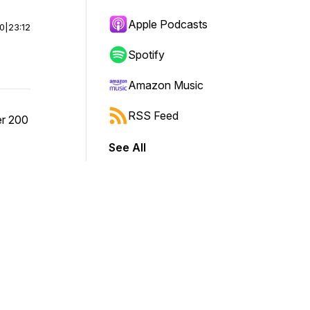
Apple Podcasts
00
|
23:12
Spotify
Amazon Music
RSS Feed
er 200
See All
: