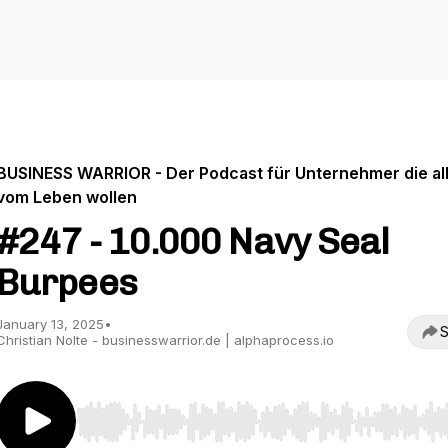
BUSINESS WARRIOR - Der Podcast für Unternehmer die al
vom Leben wollen
#247 - 10.000 Navy Seal
Burpees
January 13, 2025
•
S
Christian Nolte - businesswarrior.de | alphaprocess.io
Use Left/Right to seek, Home/End to jump to start o