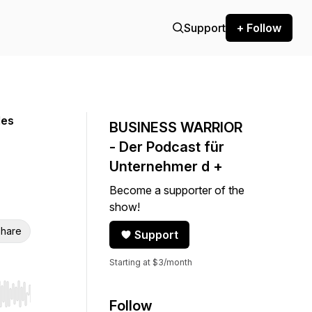
Support
+ Follow
les
BUSINESS WARRIOR
- Der Podcast für
Unternehmer d +
Become a supporter of the
show!
hare
Support
Starting at $3/month
r end. Hold shift to jump forward or backward.
Follow