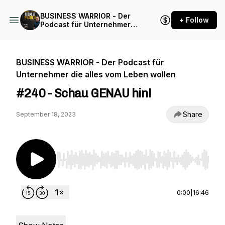
BUSINESS WARRIOR - Der
+ Follow
Podcast für Unternehmer
die alles vom Leben wollen
BUSINESS WARRIOR - Der Podcast für
Unternehmer die alles vom Leben wollen
#240 - Schau GENAU hin!
Share
September 18, 2023
Use Left/Right to seek, Home/End to jump to st
0:00
|
16:46