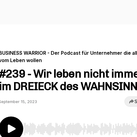
BUSINESS WARRIOR - Der Podcast für Unternehmer die al
vom Leben wollen
#239 - Wir leben nicht imm
im DREIECK des WAHNSINN
S
September 15, 2023
Use Left/Right to seek, Home/End to jump to start o