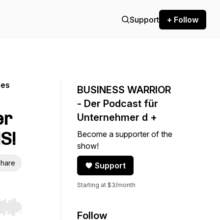
Support
+ Follow
les
BUSINESS WARRIOR
- Der Podcast für
er
Unternehmer d +
S!
Become a supporter of the
show!
hare
Support
Starting at $3/month
r end. Hold shift to jump forward or backward.
Follow